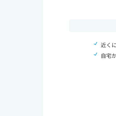
近く
自宅