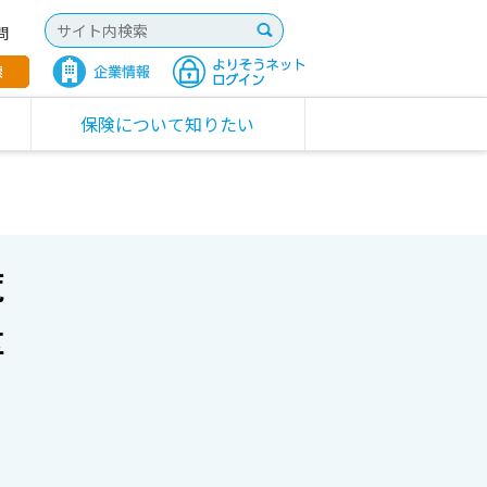
問
保険について知りたい
覧
区
。