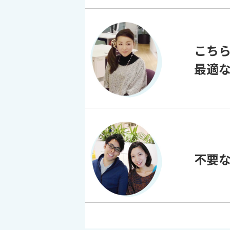
こち
最適
不要