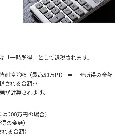
は「一時所得」として課税されます。
特別控除額（最高50万円） ＝ 一時所得の金額
課税される金額※
額が計算されます。
料は200万円の場合）
一時所得の金額）
税される金額）