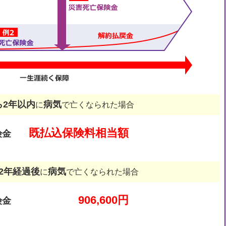
ら2年以内
病気
に
で亡くなられた場合
既払込保険料相当額
険金
2年経過後
病気
に
で亡くなられた場合
906,600円
険金