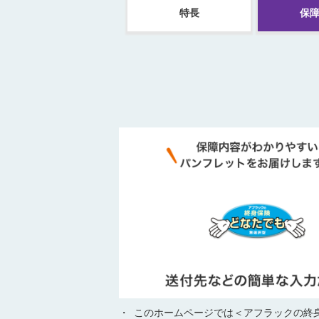
特長
保
・
このホームページでは＜アフラックの終