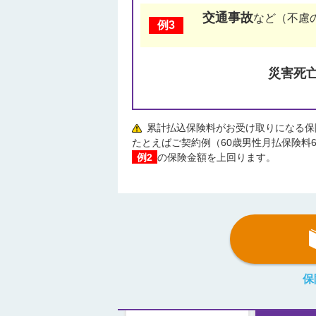
交通事故
など（不慮
例3
災害死
累計払込保険料がお受け取りになる保
たとえばご契約例（60歳男性月払保険料6
例2
の保険金額を上回ります。
保