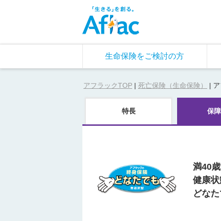
生命保険をご検討の方
アフラックTOP
|
死亡保険（生命保険）
|
ア
特長
保障
満40
健康状
どなた