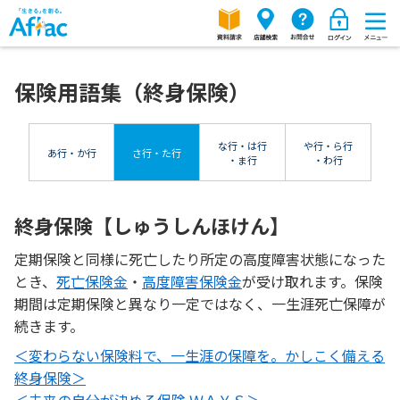
保険用語集（終身保険）
な行・は行
や行・ら行
あ行・か行
さ行・た行
・ま行
・わ行
終身保険【しゅうしんほけん】
定期保険と同様に死亡したり所定の高度障害状態になった
とき、
死亡保険金
・
高度障害保険金
が受け取れます。保険
期間は定期保険と異なり一定ではなく、一生涯死亡保障が
続きます。
＜変わらない保険料で、一生涯の保障を。かしこく備える
終身保険＞