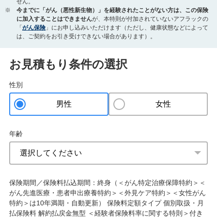
せん。
今までに「がん（悪性新生物）」を経験されたことがない方は、この保険
に加入することはできません
が、本特則が付加されていないアフラックの
「
がん保険
」にお申し込みいただけます（ただし、健康状態などによって
は、ご契約をお引き受けできない場合があります）。
お見積もり条件の選択
性別
男性
女性
年齢
保険期間／保険料払込期間：終身（＜がん特定治療保障特約＞＜
がん先進医療・患者申出療養特約＞＜外見ケア特約＞＜女性がん
特約＞は10年満期・自動更新） 保険料定額タイプ 個別取扱・月
払保険料 解約払戻金無型 ＜経験者保険料率に関する特則＞付き