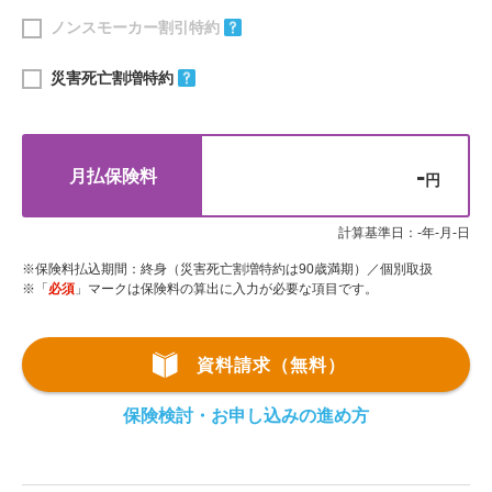
ノンスモーカー割引特約
災害死亡割増特約
-
月払保険料
円
計算基準日：
-
年
-
月
-
日
※
保険料払込期間：終身（災害死亡割増特約は90歳満期）／個別取扱
※
「
必須
」マークは保険料の算出に入力が必要な項目です。
資料請求（無料）
保険検討・お申し込みの進め方