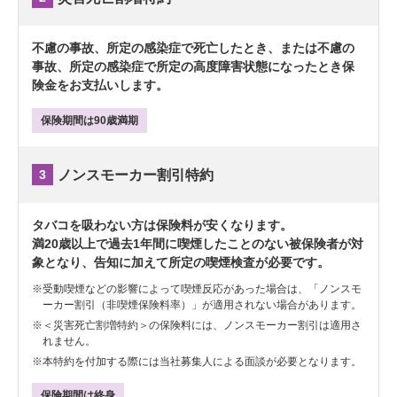
不慮の事故、所定の感染症で死亡したとき、または不慮の
事故、所定の感染症で所定の高度障害状態になったとき保
険金をお支払いします。
保険期間は90歳満期
3
ノンスモーカー割引特約
タバコを吸わない方は保険料が安くなります。
満20歳以上で過去1年間に喫煙したことのない被保険者が対
象となり、告知に加えて所定の喫煙検査が必要です。
※
受動喫煙などの影響によって喫煙反応があった場合は、「ノンスモ
ーカー割引（非喫煙保険料率）」が適用されない場合があります。
※
＜災害死亡割増特約＞の保険料には、ノンスモーカー割引は適用さ
れません。
※
本特約を付加する際には当社募集人による面談が必要となります。
保険期間は終身