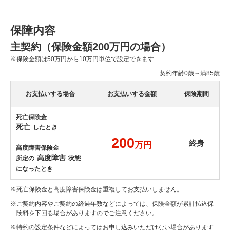
保障内容
主契約（保険金額200万円の場合）
※
保険金額は50万円から10万円単位で設定できます
契約年齢0歳～満85歳
お支払いする場合
お支払いする金額
保険期間
死亡保険金
死亡
したとき
200
終身
万円
高度障害保険金
高度障害
所定の
状態
になったとき
※
死亡保険金と高度障害保険金は重複してお支払いしません。
※
ご契約内容やご契約の経過年数などによっては、保険金額が累計払込保
険料を下回る場合がありますのでご注意ください。
※
特約の設定条件などによってはお申し込みいただけない場合があります