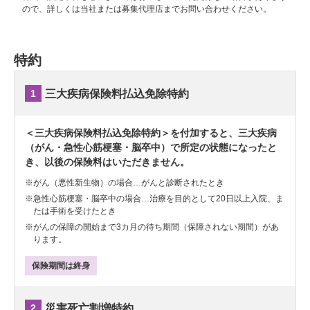
ので、詳しくは当社または募集代理店までお問い合わせください。
特約
1
三大疾病保険料払込免除特約
＜三大疾病保険料払込免除特約＞を付加すると、三大疾病
（がん・急性心筋梗塞・脳卒中）で所定の状態になったと
き、以後の保険料はいただきません。
※
がん（悪性新生物）の場合…がんと診断されたとき
※
急性心筋梗塞・脳卒中の場合…治療を目的として20日以上入院、ま
たは手術を受けたとき
※
がんの保障の開始まで3カ月の待ち期間（保障されない期間）があ
ります。
保険期間は終身
2
災害死亡割増特約