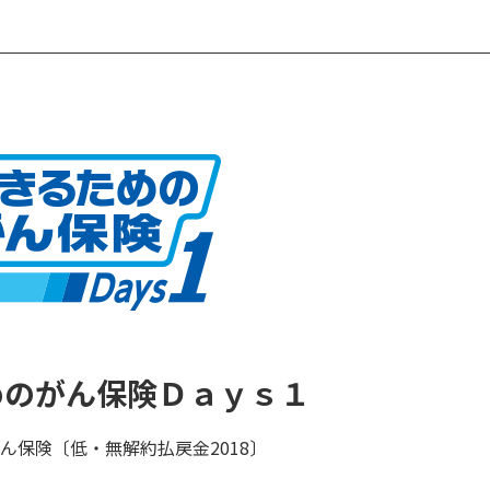
めのがん保険Ｄａｙｓ１
ん保険〔低・無解約払戻金2018〕