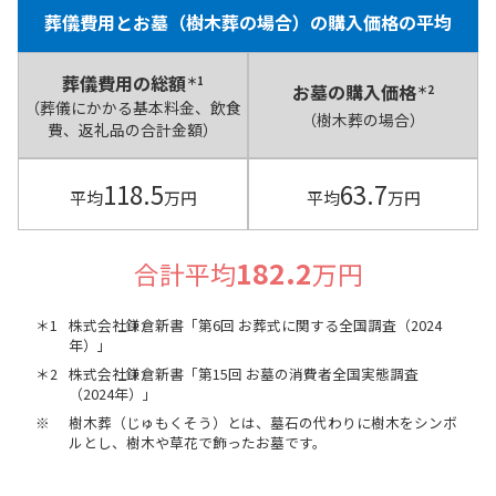
葬儀費用とお墓（樹木葬の場合）の購入価格の平均
葬儀費用の総額
＊1
お墓の購入価格
＊2
（葬儀にかかる基本料金、飲食
（樹木葬の場合）
費、返礼品の合計金額）
118.5
63.7
平均
万円
平均
万円
182.2
合計平均
万円
＊1
株式会社鎌倉新書「第6回 お葬式に関する全国調査（2024
年）」
＊2
株式会社鎌倉新書「第15回 お墓の消費者全国実態調査
（2024年）」
※
樹木葬（じゅもくそう）とは、墓石の代わりに樹木をシンボ
ルとし、樹木や草花で飾ったお墓です。