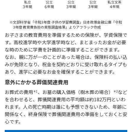
※
文部科学省「令和3年度 子供の学習費調査」日本政策金融公庫「令和
3年度 教育費負担の実態調査結果」よりアフラック作成
お子さまの教育費用を準備するための保険が、学資保険で
す。高校進学時や大学進学時など、まとまったお金が必要
な時のために学費を計画的に準備することができます。
なお、親に万が一のことがあった場合は、保険料の払い込
みが免除となり、祝金を契約どおりに受け取れるタイプも
あり、進学に必要なお金を確保することができます。
意外にかかる葬儀関連費用
お葬式の費用
、お墓の購入価格（樹木葬の場合）
など
＊1
＊2
を合わせると、葬儀関連費用の平均額は約182万円といわ
れます。人の死亡時期は誰にも予想できないため、年齢に
関係なく、終身保険で葬儀関連費用の準備をしておくと安
心です。